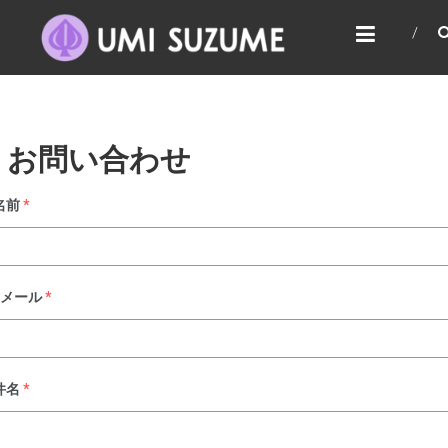
Skip
UMI SUZUME
to
あなたはその場所が大好きです
content
お問い合わせ
名前
*
Eメール
*
件名
*